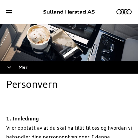
Sulland Harstad AS
Verkstedtjenester
Mer
Bestill verkstedtime
Kampanjer
Personvern
5+ Originalservice
Bruktbil
EU-kontroll
Kontakt
1. Innledning
Vi er opptatt av at du skal ha tillit til oss og hvordan vi
Ruteservice
behandler dine personopplysninger. I denne